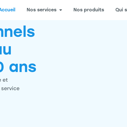
Accueil
Nos services
Nos produits
Qui 
nnels
au
0 ans
e et
 service